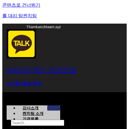
콘텐츠로 건너뛰기
롤 대리 탐켄치팀
Thamkenchteam.xyz
KAKAO 즉시 상담연결
⁕사칭 채널 주의
강사소개
켄치팀 소개
가격목록