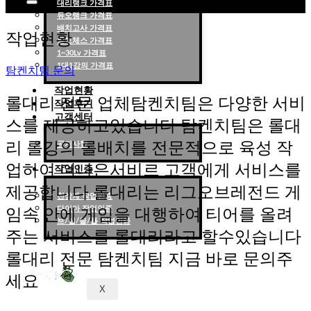
대리랭크 가격표
듀오랭크 가격표
롤대리 롤대리팀 전문 업체 탐켄치팀
배치고사 가격표
작업현황
롤토체스 가격표
1~30Lv 가격표
1대1강의 가격표
탐켄치팀 문의
작업현황
롤대리 전문 업체탐켄치팀은 다양한 서비
작업후기
고객센터
스를 제공하고있습니다 탐켄치팀은 롤대
리 롤강의 롤배치를 전문적으로 육성 작
공지사항
업하여 더나은서비르 고객에게 서비스를
작업인증
제공합니다 롤대리는 리그오브레전드 게
천상계 작업인증
다이아 작업인증
임속 안에 게임을 대행하여 티어를 올려
브/실/골/플 작업인증
주는 서비스를 롤대리라고 할수있습니다
롤대리 전문 탐켄치팀 지금 바로 문의주
세요
X