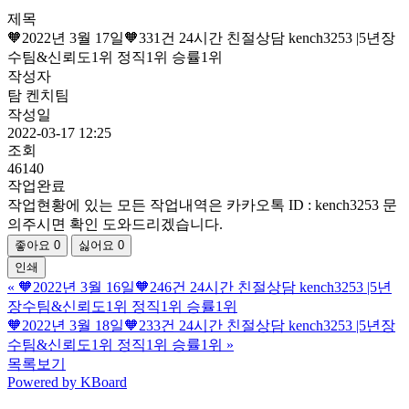
제목
🧡2022년 3월 17일🧡331건 24시간 친절상담 kench3253 |5년장
수팀&신뢰도1위 정직1위 승률1위
작성자
탐 켄치팀
작성일
2022-03-17 12:25
조회
46140
작업완료
작업현황에 있는 모든 작업내역은 카카오톡 ID : kench3253 문
의주시면 확인 도와드리겠습니다.
좋아요
0
싫어요
0
인쇄
«
🧡2022년 3월 16일🧡246건 24시간 친절상담 kench3253 |5년
장수팀&신뢰도1위 정직1위 승률1위
🧡2022년 3월 18일🧡233건 24시간 친절상담 kench3253 |5년장
수팀&신뢰도1위 정직1위 승률1위
»
목록보기
Powered by KBoard