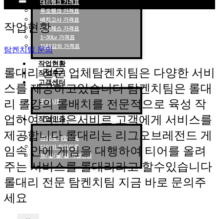
대리랭크 가격표
듀오랭크 가격표
롤대리 롤대리팀 전문 업체 탐켄치팀
배치고사 가격표
작업현황
롤토체스 가격표
1~30Lv 가격표
1대1강의 가격표
탐켄치팀 문의
작업현황
롤대리 전문 업체탐켄치팀은 다양한 서비
작업후기
고객센터
스를 제공하고있습니다 탐켄치팀은 롤대
리 롤강의 롤배치를 전문적으로 육성 작
공지사항
업하여 더나은서비르 고객에게 서비스를
작업인증
제공합니다 롤대리는 리그오브레전드 게
천상계 작업인증
다이아 작업인증
임속 안에 게임을 대행하여 티어를 올려
브/실/골/플 작업인증
주는 서비스를 롤대리라고 할수있습니다
롤대리 전문 탐켄치팀 지금 바로 문의주
세요