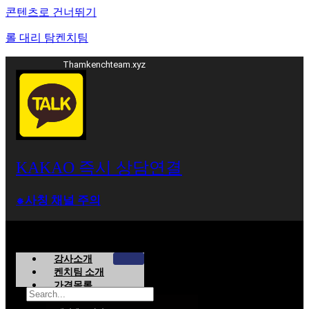
콘텐츠로 건너뛰기
롤 대리 탐켄치팀
Thamkenchteam.xyz
KAKAO 즉시 상담연결
⁕사칭 채널 주의
강사소개
켄치팀 소개
가격목록