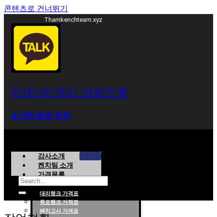
콘텐츠로 건너뛰기
Thamkenchteam.xyz
KAKAO 즉시 상담연결
⁕사칭 채널 주의
강사소개
켄치팀 소개
가격목록
대리랭크 가격표
듀오랭크 가격표
롤대리 롤대리팀 전문 업체 탐켄치팀
배치고사 가격표