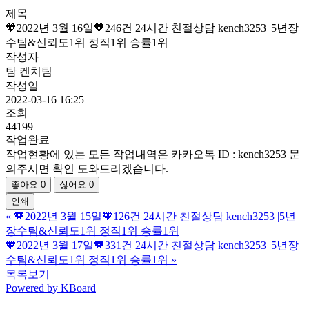
제목
🧡2022년 3월 16일🧡246건 24시간 친절상담 kench3253 |5년장
수팀&신뢰도1위 정직1위 승률1위
작성자
탐 켄치팀
작성일
2022-03-16 16:25
조회
44199
작업완료
작업현황에 있는 모든 작업내역은 카카오톡 ID : kench3253 문
의주시면 확인 도와드리겠습니다.
좋아요
0
싫어요
0
인쇄
«
🧡2022년 3월 15일🧡126건 24시간 친절상담 kench3253 |5년
장수팀&신뢰도1위 정직1위 승률1위
🧡2022년 3월 17일🧡331건 24시간 친절상담 kench3253 |5년장
수팀&신뢰도1위 정직1위 승률1위
»
목록보기
Powered by KBoard