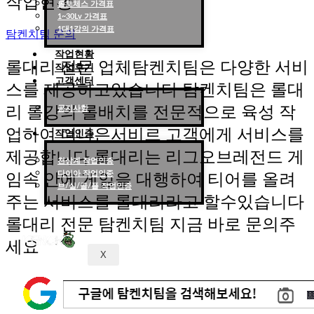
작업현황
롤토체스 가격표
1~30Lv 가격표
1대1강의 가격표
탐켄치팀 문의
작업현황
롤대리 전문 업체탐켄치팀은 다양한 서비
작업후기
고객센터
스를 제공하고있습니다 탐켄치팀은 롤대
리 롤강의 롤배치를 전문적으로 육성 작
공지사항
업하여 더나은서비르 고객에게 서비스를
작업인증
제공합니다 롤대리는 리그오브레전드 게
천상계 작업인증
다이아 작업인증
임속 안에 게임을 대행하여 티어를 올려
브/실/골/플 작업인증
주는 서비스를 롤대리라고 할수있습니다
롤대리 전문 탐켄치팀 지금 바로 문의주
세요
X