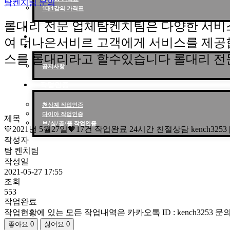
탐켄치팀 문의
1대1강의 가격표
롤대리 전문 업체탐켄치팀은 다양한 서비
작업현황
작업후기
여 더나은서비르 고객에게 서비스를 제공
고객센터
스를 롤대리라고 할수있습니다 롤대리 전
공지사항
작업인증
천상계 작업인증
다이아 작업인증
제목
브/실/골/플 작업인증
🧡2021년 5월27일🧡17건 작업완료 24시간 친절상담 kench325
작성자
탐 켄치팀
작성일
2021-05-27 17:55
조회
553
작업완료
작업현황에 있는 모든 작업내역은 카카오톡 ID : kench3253
좋아요
0
싫어요
0