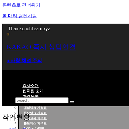
콘텐츠로 건너뛰기
롤 대리 탐켄치팀
Thamkenchteam.xyz
KAKAO 즉시 상담연결
⁕사칭 채널 주의
강사소개
켄치팀 소개
가격목록
대리랭크 가격표
롤대리 롤대리팀 전문 업체 탐켄치팀
듀오랭크 가격표
작업현황
배치고사 가격표
롤토체스 가격표
1~30Lv 가격표