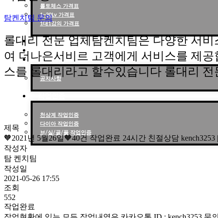
롤토체스 가격표
1~30Lv 가격표
탐켄치팀 문의
1대1강의 가격표
롤대리 전문 업체탐켄치팀은 다양한 서비
작업현황
작업후기
여 더나은서비르 고객에게 서비스를 제공
고객센터
스를 롤대리라고 할수있습니다 롤대리 전
공지사항
작업인증
천상계 작업인증
다이아 작업인증
제목
브/실/골/플 작업인증
🧡2021년 5월26일🧡40건 작업완료 24시간 친절상담 kench325
작성자
탐 켄치팀
작성일
2021-05-26 17:55
조회
552
작업완료
작업현황에 있는 모든 작업내역은 카카오톡 ID : kench3253