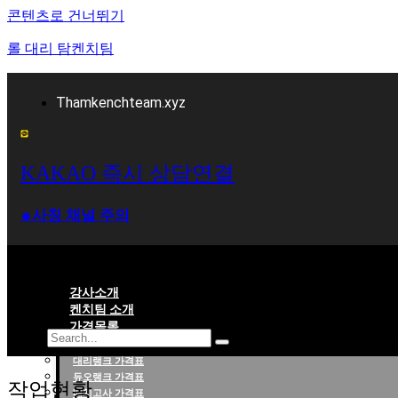
콘텐츠로 건너뛰기
롤 대리 탐켄치팀
Thamkenchteam.xyz
KAKAO 즉시 상담연결
⁕사칭 채널 주의
강사소개
켄치팀 소개
가격목록
대리랭크 가격표
롤대리 롤대리팀 전문 업체 탐켄치팀
듀오랭크 가격표
작업현황
배치고사 가격표