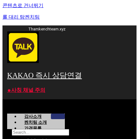
콘텐츠로 건너뛰기
롤 대리 탐켄치팀
Thamkenchteam.xyz
KAKAO 즉시 상담연결
⁕사칭 채널 주의
강사소개
켄치팀 소개
가격목록