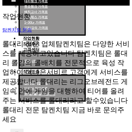
대리랭크 가격표
듀오랭크 가격표
롤대리 롤대리팀 전문 업체 탐켄치팀
배치고사 가격표
작업현황
롤토체스 가격표
1~30Lv 가격표
1대1강의 가격표
탐켄치팀 문의
작업현황
롤대리 전문 업체탐켄치팀은 다양한 서비
작업후기
고객센터
스를 제공하고있습니다 탐켄치팀은 롤대
리 롤강의 롤배치를 전문적으로 육성 작
공지사항
업하여 더나은서비르 고객에게 서비스를
작업인증
제공합니다 롤대리는 리그오브레전드 게
천상계 작업인증
다이아 작업인증
임속 안에 게임을 대행하여 티어를 올려
브/실/골/플 작업인증
주는 서비스를 롤대리라고 할수있습니다
롤대리 전문 탐켄치팀 지금 바로 문의주
세요