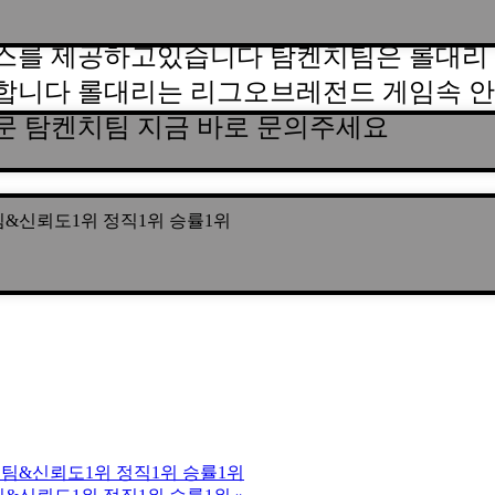
스를 제공하고있습니다 탐켄치팀은 롤대리 
합니다 롤대리는 리그오브레전드 게임속 안
문 탐켄치팀 지금 바로 문의주세요
년장수팀&신뢰도1위 정직1위 승률1위
|5년장수팀&신뢰도1위 정직1위 승률1위