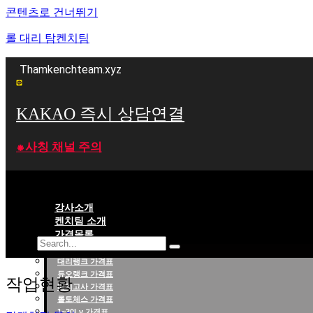
콘텐츠로 건너뛰기
롤 대리 탐켄치팀
Thamkenchteam.xyz
KAKAO 즉시 상담연결
⁕사칭 채널 주의
강사소개
켄치팀 소개
가격목록
대리랭크 가격표
롤대리 롤대리팀 전문 업체 탐켄치팀
듀오랭크 가격표
작업현황
배치고사 가격표
롤토체스 가격표
1~30Lv 가격표