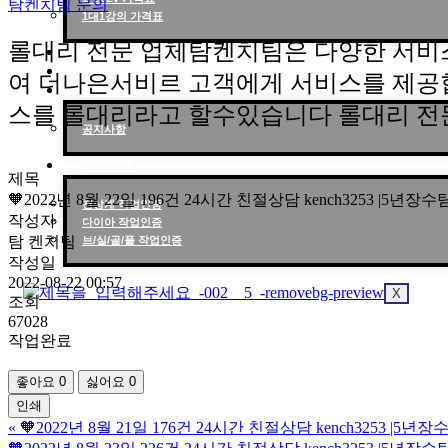
탐켄치팀 문의
1대1강의 가격표
롤대리 전문 업체탐켄치팀은 다양한 서비
작업현황
작업후기
여 더나은서비르 고객에게 서비스를 제공
고객센터
스를 롤대리라고 할수있습니다 롤대리 전
공지사항
작업인증
제목
🧡2022년 8월 22일 196건 24시간 친절상담 kench3253 |5
천상계 작업인증
작성자
다이아 작업인증
탐 켄치팀
브/실/골/플 작업인증
작성일
2022-08-22 00:57
X
조회
67028
작업완료
좋아요
0
싫어요
0
인쇄
«
🧡2022년 8월 21일 176건 24시간 친절상담 kench3253 