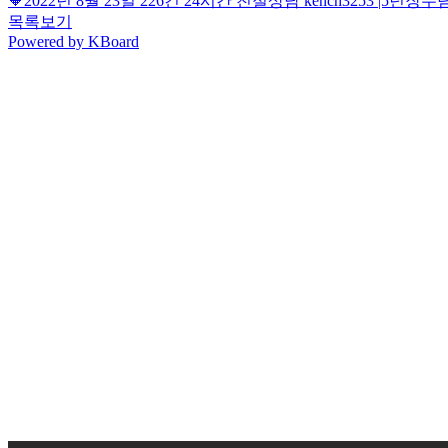
🧡2022년 8월 23일 226건 24시간 친절상담 kench3253 |5
목록보기
Powered by KBoard