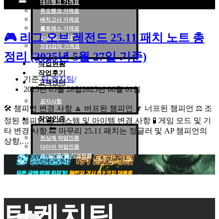
대리랭크 가격표
듀오랭크 가격표
롤대리 롤대리팀 전문 업체 탐켄치팀
배치고사 가격표
롤토체스 가격표
🎮 리그 오브 레전드 25.11 패치 노트 총
1~30Lv 가격표
1대1강의 가격표
정리 (2025년 5월 27일 기준)
작업현황
작업후기
기준
탐 켄치팀
고객센터
2025년 05월 28일
2025년 06월 01일
공지사항
🛠️ 챔피언 변경 사항 🔼 버프된 챔피언 🔽 너프된 챔피언 ⚖️ 조
작업인증
정된 챔피언 🧰 시스템 및 아이템 변경 사항 🧪 게임 모드 및 기
타 변경 사항 🔚 마무리 25.11 패치는 정글러 및 AP 챔피언의
천상계 작업인증
상향,…
🎮
다이아 작업인증
리
브/실/골/플 작업인증
그
오
브
레
탐켄치팀
전
드