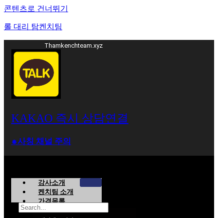
콘텐츠로 건너뛰기
롤 대리 탐켄치팀
Thamkenchteam.xyz
KAKAO 즉시 상담연결
⁕사칭 채널 주의
강사소개
켄치팀 소개
가격목록