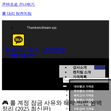
콘텐츠로 건너뛰기
롤 대리 탐켄치팀
Thamkenchteam.xyz
KAKAO 즉시 상담연결
⁕사칭 채널 주의
강사소개
켄치팀 소개
가격목록
대리랭크 가격표
듀오랭크 가격표
롤대리 롤대리팀 전문 업체 탐켄치팀
배치고사 가격표
롤토체스 가격표
🎮 롤 계정 잠금 사유와 해제 방법 완벽
1~30Lv 가격표
정리 (2025 최신판)
1대1강의 가격표