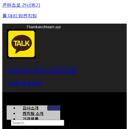
콘텐츠로 건너뛰기
롤 대리 탐켄치팀
Thamkenchteam.xyz
KAKAO 즉시 상담연결
⁕사칭 채널 주의
강사소개
켄치팀 소개
가격목록