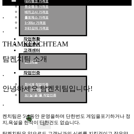
대리랭크 가격표
듀오랭크 가격표
롤대리 롤대리팀 전문 업체 탐켄치팀
배치고사 가격표
.
롤토체스 가격표
1~30Lv 가격표
.
1대1강의 가격표
작업현황
THAMKENCHTEAM
작업후기
고객센터
탐켄치팀 소개
공지사항
.
작업인증
천상계 작업인증
안녕하세요 탐켄치팀입니다!
다이아 작업인증
브/실/골/플 작업인증
.
켄치팀은 5년동안 운영을하며 단한번도 게임을포기하거나 정
지,욕설을 한적이 단한건도 없습니다.
X
탐켄치팀은 앞으로도 고객님과의 신뢰를 지킬것이고 작은약