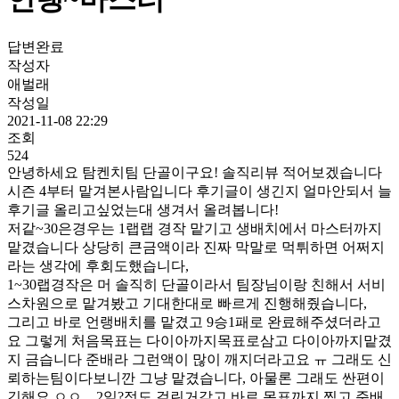
답변완료
작성자
애벌래
작성일
2021-11-08 22:29
조회
524
안녕하세요 탐켄치팀 단골이구요! 솔직리뷰 적어보겠습니다
시즌 4부터 맡겨본사람입니다 후기글이 생긴지 얼마안되서 늘
후기글 올리고싶었는대 생겨서 올려봅니다!
저같~30은경우는 1랩랩 경작 맡기고 생배치에서 마스터까지
맡겼습니다 상당히 큰금액이라 진짜 막말로 먹튀하면 어쩌지
라는 생각에 후회도했습니다,
1~30랩경작은 머 솔직히 단골이라서 팀장님이랑 친해서 서비
스차원으로 맡겨봤고 기대한대로 빠르게 진행해줬습니다,
그리고 바로 언랭배치를 맡겼고 9승1패로 완료해주셨더라고
요 그렇게 처음목표는 다이아까지목표로삼고 다이아까지맡겼
지 금습니다 준배라 그런액이 많이 깨지더라고요 ㅠ 그래도 신
뢰하는팀이다보니깐 그냥 맡겼습니다, 아물론 그래도 싼편이
긴해요 ㅇㅇ,,, 2일?정도 걸린거같고 바로 목표까지 찍고 준배