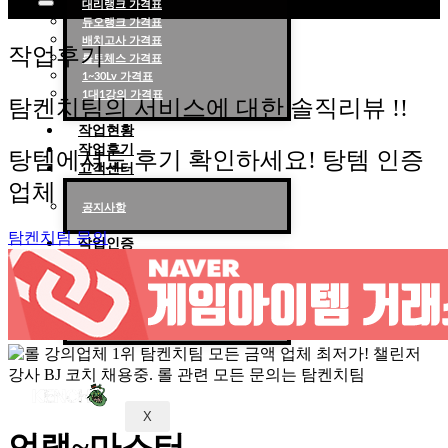
대리랭크 가격표
듀오랭크 가격표
롤대리 롤대리팀 전문 업체 탐켄치팀
배치고사 가격표
작업후기
롤토체스 가격표
1~30Lv 가격표
1대1강의 가격표
탐켄치팀의 서비스에 대한 솔직리뷰 !!
작업현황
작업후기
탕템에서도 후기 확인하세요! 탕템 인증
고객센터
업체
공지사항
탐켄치팀 문의
작업인증
천상계 작업인증
다이아 작업인증
브/실/골/플 작업인증
X
언랭~마스터