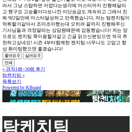
라서 그냥 스탑하면 아깝다는생각에 마스터까지 진행해달라
고 했구요 고승률이다보니깐 이단승급도 계속되고 그래서 진
짜 딱2일만에 마스터달성하고 만족했습니다, 저는 탐켄치팀이
먹튀할거같아서 조마조마했는대 오히려 끝까지 진행해주신
기사님들과 걱정말라는 상담원떄문에 감동했습니다! 저는 앞
으로도 켄치팀 쭉이용할거같고 긴글 읽으신분있으면 적극 추
천하고싶네요! 시즌 4부터함께한 켄치팀 너무나도 고맙고 항
상 화이팅했으면 좋겠습니다!
좋아요
0
싫어요
0
인쇄
«
경작1랩~30랩 후기
탐켄치팀
»
목록보기
Powered by KBoard
탐켄치팀