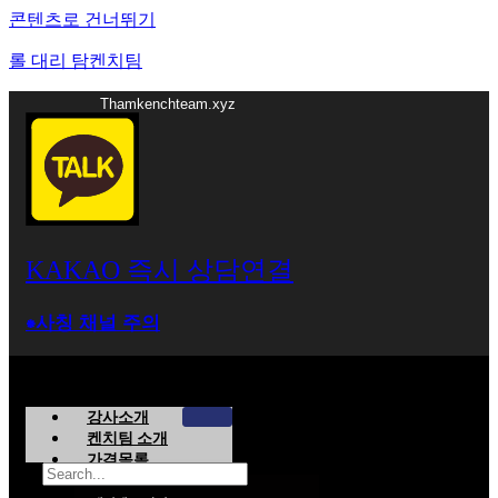
콘텐츠로 건너뛰기
롤 대리 탐켄치팀
Thamkenchteam.xyz
KAKAO 즉시 상담연결
⁕사칭 채널 주의
강사소개
켄치팀 소개
가격목록