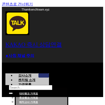
콘텐츠로 건너뛰기
Thamkenchteam.xyz
KAKAO 즉시 상담연결
⁕사칭 채널 주의
강사소개
켄치팀 소개
가격목록
대리랭크 가격표
듀오랭크 가격표
롤대리 롤대리팀 전문 업체 탐켄치팀
배치고사 가격표