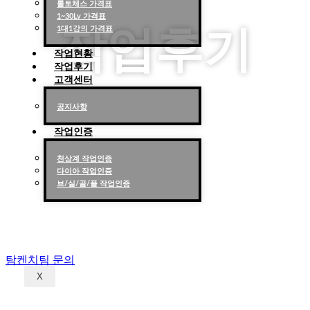
롤토체스 가격표
1~30Lv 가격표
작업후기
1대1강의 가격표
작업현황
작업후기
고객센터
공지사항
탐켄치팀의 서비스에 대한 솔직리
작업인증
뷰 !!
천상계 작업인증
다이아 작업인증
브/실/골/플 작업인증
탕템에서도 후기 확인하세요! 탕템 인증
업체
탐켄치팀 문의
X