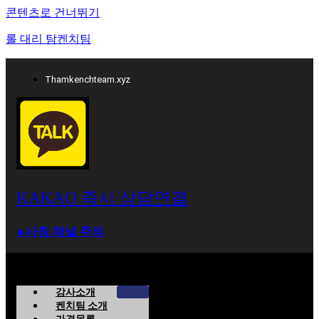
콘텐츠로 건너뛰기
롤 대리 탐켄치팀
Thamkenchteam.xyz
KAKAO 즉시 상담연결
⁕사칭 채널 주의
강사소개
켄치팀 소개