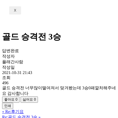
X
골드 승격전 3승
답변완료
작성자
플래간사람
작성일
2021-10-31 21:43
조회
496
골드 승격전 너무많이떨여져서 맞겨봤는데 3승0패깔처해주네
요 감사합니다
좋아요
0
싫어요
0
인쇄
«
Re:후기요
Re:골드 승격전 3승
»