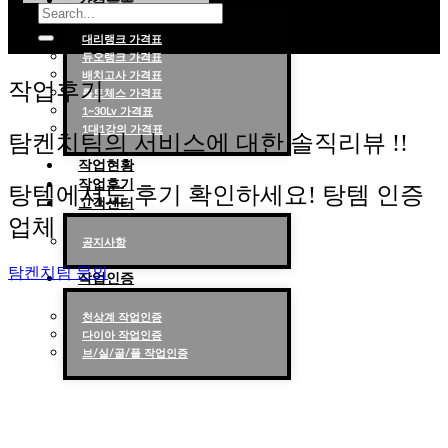
가격목록
대리랭크 가격표
듀오랭크 가격표
롤대리 롤대리팀 전문 업체 탐켄치팀
배치고사 가격표
작업후기
롤토체스 가격표
1~30Lv 가격표
1대1강의 가격표
탐켄치팀의 서비스에 대한 솔직리뷰 !!
작업현황
작업후기
탕템에서도 후기 확인하세요! 탕템 인증
고객센터
업체
공지사항
탐켄치팀 문의
작업인증
천상계 작업인증
다이아 작업인증
브/실/골/플 작업인증