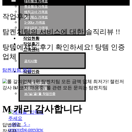
대리랭크 가격표
듀오랭크 가격표
롤대리 롤대리팀 전문 업체 탐켄치팀
배치고사 가격표
작업후기
롤토체스 가격표
1~30Lv 가격표
1대1강의 가격표
탐켄치팀의 서비스에 대한 솔직리뷰 !!
작업현황
작업후기
탕템에서도 후기 확인하세요! 탕템 인증
고객센터
업체
공지사항
탐켄치팀 문의
작업인증
천상계 작업인증
다이아 작업인증
브/실/골/플 작업인증
M 캐리 감사합니다
답변완료
작성자