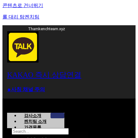
콘텐츠로 건너뛰기
롤 대리 탐켄치팀
Thamkenchteam.xyz
KAKAO 즉시 상담연결
⁕사칭 채널 주의
강사소개
켄치팀 소개
가격목록