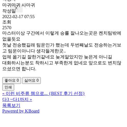
마귀마귀 사마귀
X
작성일
2022-02-17 07:55
조회
2570
마스터이상 구간에서 이렇게 승률 잘나오는곳은 켄치팀밖에
없을듯요
첫날 전승했길래 팀운인가 했는데 두번째날도 전승하는거보
고 팀운이아니다 생각들게한곳..
업체 옮기길 잘한거같네요 늦게알았지만 늦은게 아니길
대화하시는분도 착하시고 부족한게 없네요 앞으로도 변치않
으셨으면 합니다.
좋아요
0
싫어요
0
인쇄
«
이런 비주류 챔으로... {BEST 후기 선정}
다3 ~다1까지
»
목록보기
Powered by KBoard