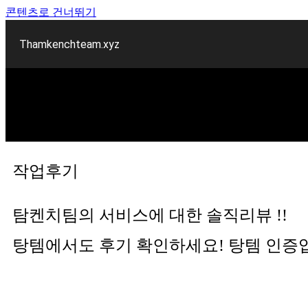
콘텐츠로 건너뛰기
Thamkenchteam.xyz
롤대리 롤대리팀 전문 업체 탐켄치팀
작업후기
탐켄치팀의 서비스에 대한 솔직리뷰 !!
탕템에서도 후기 확인하세요! 탕템 인증