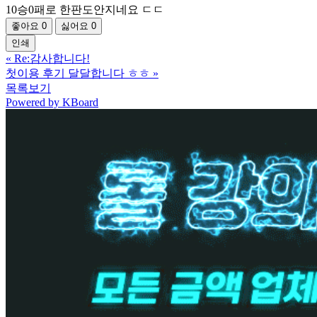
10승0패로 한판도안지네요 ㄷㄷ
좋아요
0
싫어요
0
인쇄
«
Re:감사합니다!
첫이용 후기 달달합니다 ㅎㅎ
»
목록보기
Powered by KBoard