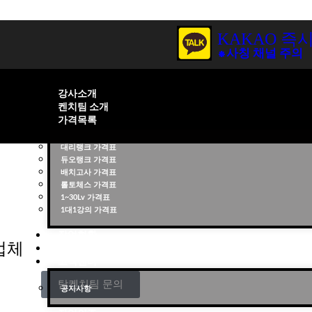
KAKAO 즉
⁕사칭 채널 주의
강사소개
켄치팀 소개
가격목록
대리랭크 가격표
듀오랭크 가격표
배치고사 가격표
롤토체스 가격표
1~30Lv 가격표
1대1강의 가격표
작업현황
업체
작업후기
고객센터
탐켄치팀 문의
공지사항