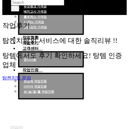
대리랭크 가격표
듀오랭크 가격표
배치고사 가격표
롤대리 롤대리팀 전문 업체 탐켄치팀
롤토체스 가격표
1~30Lv 가격표
작업후기
1대1강의 가격표
작업현황
탐켄치팀의 서비스에 대한 솔직리뷰 !!
작업후기
고객센터
탕템에서도 후기 확인하세요! 탕템 인증
공지사항
업체
작업인증
탐켄치팀 문의
천상계 작업인증
다이아 작업인증
브/실/골/플 작업인증