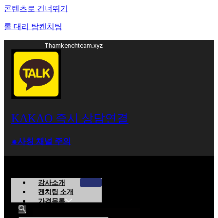
콘텐츠로 건너뛰기
롤 대리 탐켄치팀
Thamkenchteam.xyz
KAKAO 즉시 상담연결
⁕사칭 채널 주의
강사소개
켄치팀 소개
가격목록