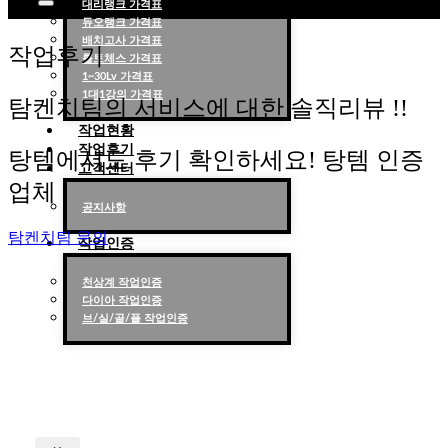
대리랭크 가격표
듀오랭크 가격표
롤대리 롤대리팀 전문 업체 탐켄치팀
배치고사 가격표
작업후기
롤토체스 가격표
1~30Lv 가격표
1대1강의 가격표
탐켄치팀의 서비스에 대한 솔직리뷰 !!
작업현황
작업후기
탕템에서도 후기 확인하세요! 탕템 인증
고객센터
업체
공지사항
탐켄치팀 문의
작업인증
천상계 작업인증
다이아 작업인증
브/실/골/플 작업인증