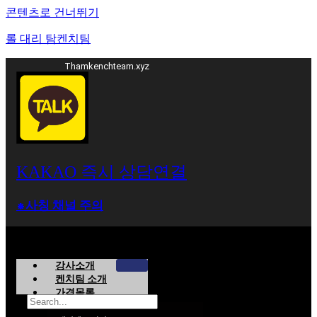
콘텐츠로 건너뛰기
롤 대리 탐켄치팀
Thamkenchteam.xyz
KAKAO 즉시 상담연결
⁕사칭 채널 주의
강사소개
켄치팀 소개
가격목록