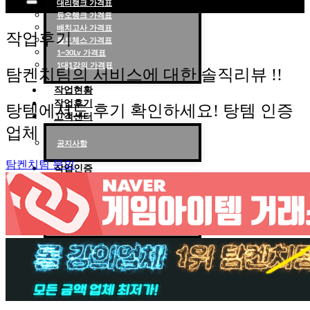
대리랭크 가격표
듀오랭크 가격표
롤대리 롤대리팀 전문 업체 탐켄치팀
배치고사 가격표
작업후기
롤토체스 가격표
1~30Lv 가격표
1대1강의 가격표
탐켄치팀의 서비스에 대한 솔직리뷰 !!
작업현황
작업후기
탕템에서도 후기 확인하세요! 탕템 인증
고객센터
업체
공지사항
탐켄치팀 문의
작업인증
천상계 작업인증
다이아 작업인증
브/실/골/플 작업인증
X