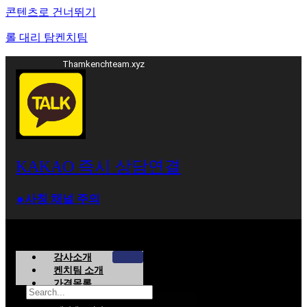
콘텐츠로 건너뛰기
롤 대리 탐켄치팀
Thamkenchteam.xyz
KAKAO 즉시 상담연결
⁕사칭 채널 주의
강사소개
켄치팀 소개
가격목록