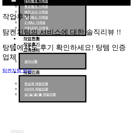
대리랭크 가격표
듀오랭크 가격표
롤대리 롤대리팀 전문 업체 탐켄치팀
배치고사 가격표
작업후기
롤토체스 가격표
1~30Lv 가격표
1대1강의 가격표
탐켄치팀의 서비스에 대한 솔직리뷰 !!
작업현황
작업후기
탕템에서도 후기 확인하세요! 탕템 인증
고객센터
업체
공지사항
탐켄치팀 문의
작업인증
천상계 작업인증
다이아 작업인증
브/실/골/플 작업인증