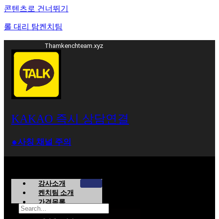
콘텐츠로 건너뛰기
롤 대리 탐켄치팀
Thamkenchteam.xyz
KAKAO 즉시 상담연결
⁕사칭 채널 주의
강사소개
켄치팀 소개
가격목록