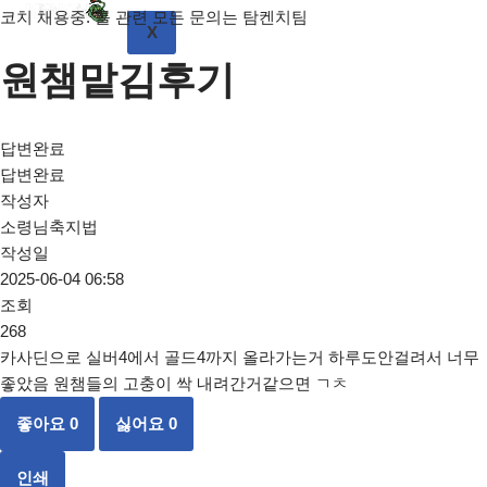
X
원챔맡김후기
답변완료
답변완료
작성자
소령님축지법
작성일
2025-06-04 06:58
조회
268
카사딘으로 실버4에서 골드4까지 올라가는거 하루도안걸려서 너무
좋았음 원챔들의 고충이 싹 내려간거같으면 ㄱㅊ
좋아요
0
싫어요
0
인쇄