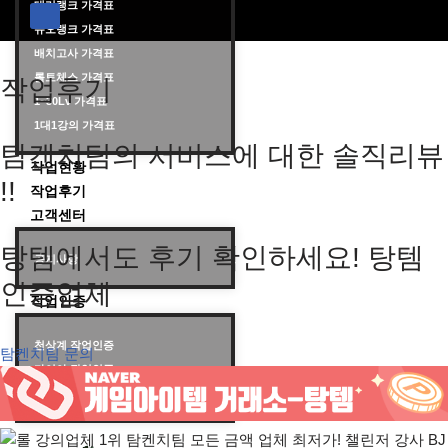
대리랭크 가격표
듀오랭크 가격표
롤대리 롤대리팀 전문 업체 탐켄치팀
배치고사 가격표
롤토체스 가격표
작업후기
1~30Lv 가격표
1대1강의 가격표
탐켄치팀의 서비스에 대한 솔직리뷰
작업현황
!!
작업후기
고객센터
탕템에서도 후기 확인하세요! 탕템
공지사항
인증업체
작업인증
천상계 작업인증
탐켄치팀 문의
다이아 작업인증
브/실/골/플 작업인증