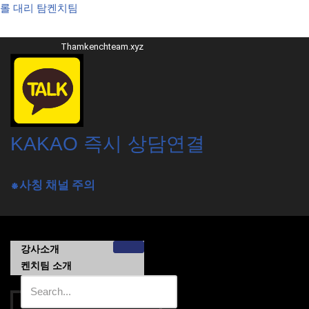
롤 대리 탐켄치팀
콘
Thamkenchteam.xyz
텐
츠
로
건
너
뛰
KAKAO 즉시 상담연결
기
⁕사칭 채널 주의
강사소개
켄치팀 소개
가격목록