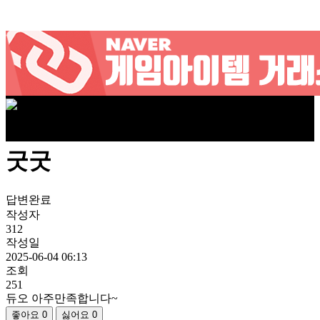
굿굿
답변완료
작성자
312
작성일
2025-06-04 06:13
조회
251
듀오 아주만족합니다~
좋아요
0
싫어요
0