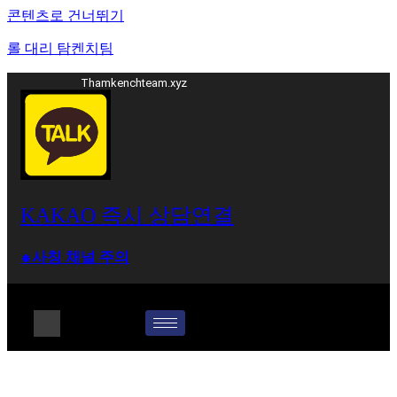
콘텐츠로 건너뛰기
롤 대리 탐켄치팀
Thamkenchteam.xyz
KAKAO 즉시 상담연결
⁕사칭 채널 주의
롤대리 롤대리팀 전문 업체 탐켄치팀