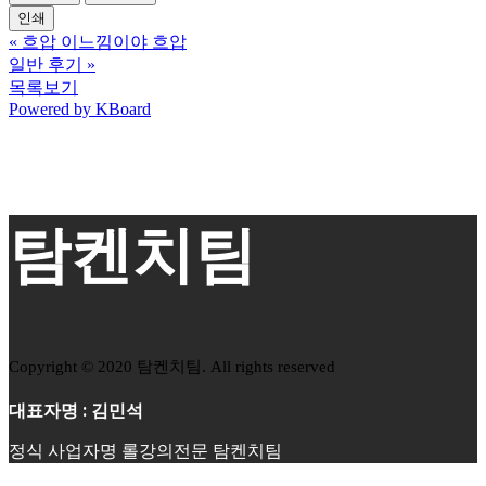
인쇄
«
흐압 이느낌이야 흐압
일반 후기
»
목록보기
Powered by KBoard
탐켄치팀
Copyright © 2020 탐켄치팀. All rights reserved
대표자명 : 김민석
정식 사업자명 롤강의전문 탐켄치팀