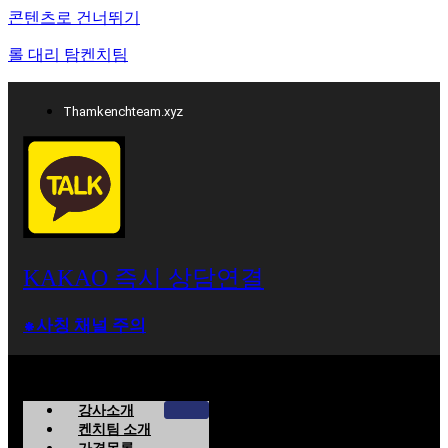
콘텐츠로 건너뛰기
롤 대리 탐켄치팀
Thamkenchteam.xyz
KAKAO 즉시 상담연결
⁕사칭 채널 주의
강사소개
켄치팀 소개