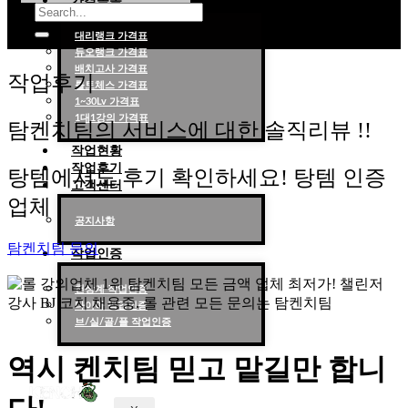
가격목록
대리랭크 가격표
듀오랭크 가격표
롤대리 롤대리팀 전문 업체 탐켄치팀
배치고사 가격표
작업후기
롤토체스 가격표
1~30Lv 가격표
1대1강의 가격표
탐켄치팀의 서비스에 대한 솔직리뷰 !!
작업현황
작업후기
탕템에서도 후기 확인하세요! 탕템 인증
고객센터
업체
공지사항
탐켄치팀 문의
작업인증
천상계 작업인증
다이아 작업인증
브/실/골/플 작업인증
역시 켄치팀 믿고 맡길만 합니