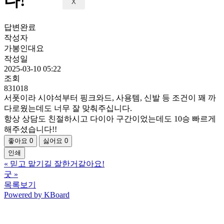
다!
X
답변완료
작성자
가봉인대요
작성일
2025-03-10 05:22
조회
831018
서폿이라 시야석부터 핑크와드, 사용템, 신발 등 조건이 꽤 까
다로웠는데도 너무 잘 맞춰주십니다.
항상 상담도 친절하시고 다이아 구간이었는데도 10승 빠르게
해주셨습니다!!
좋아요
0
싫어요
0
인쇄
«
믿고 맡기길 잘한거같아요!
굿
»
목록보기
Powered by KBoard