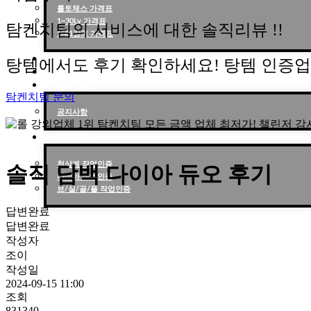
롤토체스 가격표
1~30Lv 가격표
탐켄치팀의 서비스에 대한 솔직리뷰 !!
1대1강의 가격표
작업현황
탕템에서도 후기 확인하세요! 탕템 인증
작업후기
고객센터
탐켄치팀 문의
공지사항
작업인증
천상계 작업인증
솔직 담백 다이아 듀오 후기
다이아 작업인증
브/실/골/플 작업인증
답변완료
답변완료
작성자
조이
작성일
2024-09-15 11:00
조회
831340