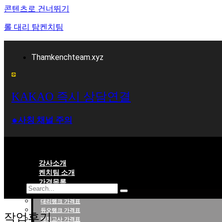
콘텐츠로 건너뛰기
롤 대리 탐켄치팀
Thamkenchteam.xyz
KAKAO 즉시 상담연결
⁕사칭 채널 주의
강사소개
켄치팀 소개
가격목록
대리랭크 가격표
롤대리 롤대리팀 전문 업체 탐켄치팀
듀오랭크 가격표
작업후기
배치고사 가격표