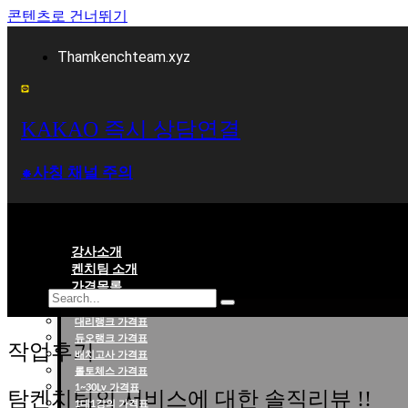
콘텐츠로 건너뛰기
Thamkenchteam.xyz
KAKAO 즉시 상담연결
⁕사칭 채널 주의
강사소개
켄치팀 소개
가격목록
대리랭크 가격표
롤대리 롤대리팀 전문 업체 탐켄치팀
듀오랭크 가격표
작업후기
배치고사 가격표
롤토체스 가격표
1~30Lv 가격표
탐켄치팀의 서비스에 대한 솔직리뷰 !!
1대1강의 가격표