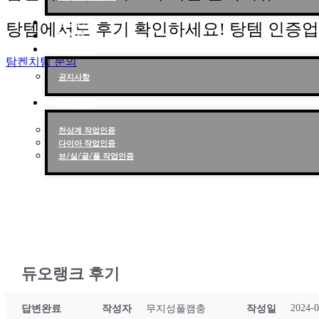
작업현황
탕템에서도 후기 확인하세요! 탕템 인증
작업후기
고객센터
탐켄치팀 문의
공지사항
작업인증
천상계 작업인증
다이아 작업인증
브/실/골/플 작업인증
듀오랭크 후기
2024-0
답변완료
작성자
무지성풀캠충
작성일