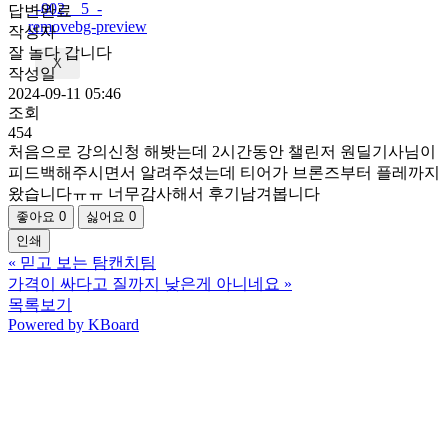
답변완료
작성자
잘 놀다 갑니다
X
작성일
2024-09-11 05:46
조회
454
처음으로 강의신청 해봣는데 2시간동안 챌린저 원딜기사님이
피드백해주시면서 알려주셨는데 티어가 브론즈부터 플레까지
왔습니다ㅠㅠ 너무감사해서 후기남겨봅니다
좋아요
0
싫어요
0
인쇄
«
믿고 보는 탐캔치팀
가격이 싸다고 질까지 낮은게 아니네요
»
목록보기
Powered by KBoard