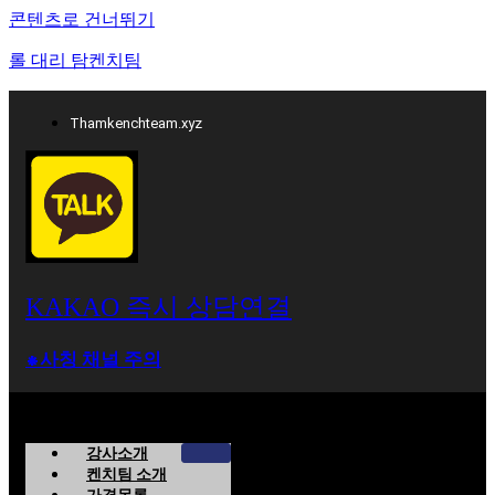
콘텐츠로 건너뛰기
롤 대리 탐켄치팀
Thamkenchteam.xyz
KAKAO 즉시 상담연결
⁕사칭 채널 주의
강사소개
켄치팀 소개