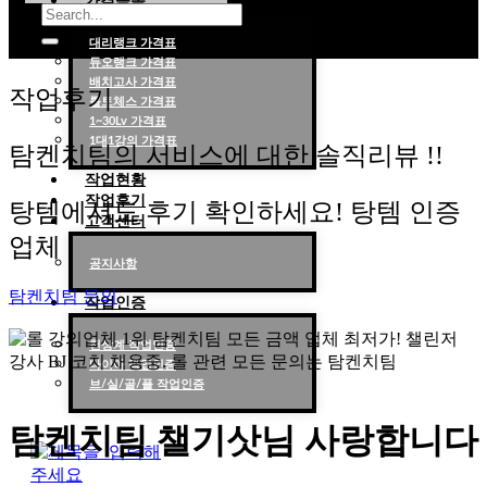
가격목록
대리랭크 가격표
듀오랭크 가격표
롤대리 롤대리팀 전문 업체 탐켄치팀
배치고사 가격표
작업후기
롤토체스 가격표
1~30Lv 가격표
1대1강의 가격표
탐켄치팀의 서비스에 대한 솔직리뷰 !!
작업현황
작업후기
탕템에서도 후기 확인하세요! 탕템 인증
고객센터
업체
공지사항
탐켄치팀 문의
작업인증
천상계 작업인증
다이아 작업인증
브/실/골/플 작업인증
탐켄치팀 챌기삿님 사랑합니다