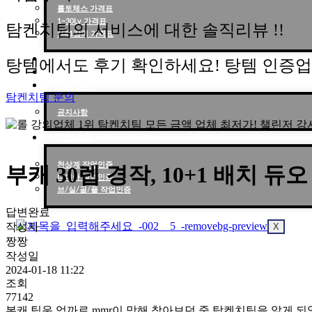
롤토체스 가격표
1~30Lv 가격표
탐켄치팀의 서비스에 대한 솔직리뷰 !!
1대1강의 가격표
작업현황
탕템에서도 후기 확인하세요! 탕템 인증
작업후기
고객센터
탐켄치팀 문의
공지사항
작업인증
천상계 작업인증
부캐 30렙 경작, 10+1 배치 듀오
다이아 작업인증
브/실/골/플 작업인증
답변완료
작성자
X
짱짱
작성일
2024-01-18 11:22
조회
77142
본캐 팀운 억까로 mmr이 망해 찾아보던 중 탐켄치팀을 알게 되