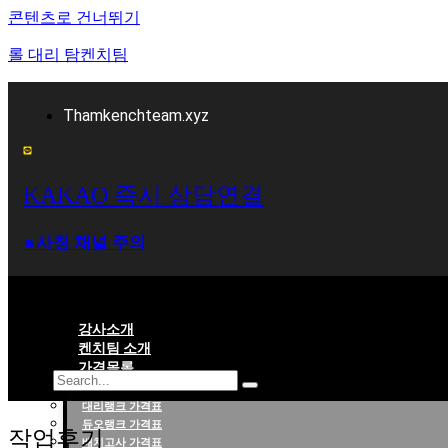
콘텐츠로 건너뛰기
롤 대리 탐켄치팀
Thamkenchteam.xyz
KAKAO 즉시 상담연결
⁕사칭 채널 주의
강사소개
켄치팀 소개
가격목록
대리랭크 가격표
롤대리 롤대리팀 전문 업체 탐켄치팀
듀오랭크 가격표
작업후기
배치고사 가격표