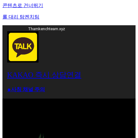
콘텐츠로 건너뛰기
롤 대리 탐켄치팀
Thamkenchteam.xyz
KAKAO 즉시 상담연결
⁕사칭 채널 주의