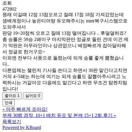
조회
472802
원래 이길때 12점 13점오르고 질때 17점 18점 가져갔었는데
생배계정이나 높은티어랑 듀오해주시는 mmr복구시스템으로
도와주셔서
판당 19~20점씩 오르고 질때 13점 떨어집니다 .. 후덜덜하죠?
총 승률은 58승 2패이구 마지막판만 정글로 돌린 건데 이건 제
가 막판은 아무라인이나 상관없으니 배정빠르게 잡아달라해
서 정글로 한거구요~
이외엔 전부다 서폿으로 돌렸는데 되게 승률 좋게 뽑혔습니
다..
다른업체는 챌린저 기사들 쓴다고 하면서 30판 맡긴다고치면
거의 4~5패는 하는데 여기는 되게 승률도 잘뽑아주시려고 노
력하시는 거같아요 다음에도 맡긴다고 하면 무조건 탐켄치팀
입니다!
좋아요
1
싫어요
0
인쇄
«
아주 빠르게 조아요!
부캐 30렙 경작, 10+1 배치 듀오 및 본캐 15+1 2회 후기
»
목록보기
Powered by KBoard