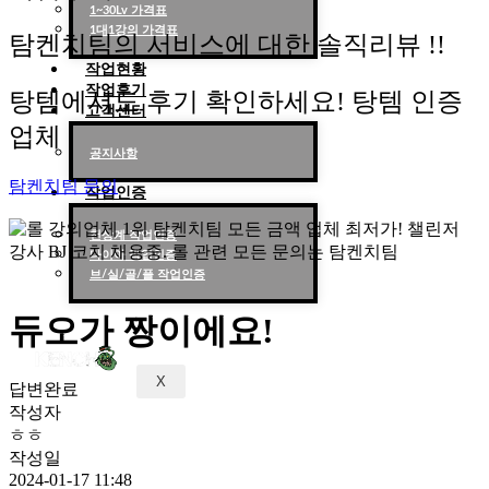
1~30Lv 가격표
1대1강의 가격표
탐켄치팀의 서비스에 대한 솔직리뷰 !!
작업현황
작업후기
탕템에서도 후기 확인하세요! 탕템 인증
고객센터
업체
공지사항
탐켄치팀 문의
작업인증
천상계 작업인증
다이아 작업인증
브/실/골/플 작업인증
듀오가 짱이에요!
X
답변완료
작성자
ㅎㅎ
작성일
2024-01-17 11:48