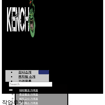
강사소개
켄치팀 소개
가격목록
대리랭크 가격표
듀오랭크 가격표
롤대리 롤대리팀 전문 업체 탐켄치팀
배치고사 가격표
작업후기
롤토체스 가격표