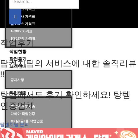
대리랭크 가격표
듀오랭크 가격표
배치고사 가격표
롤토체스 가격표
롤대리 롤대리팀 전문 업체 탐켄치팀
1~30Lv 가격표
1대1강의 가격표
작업후기
작업현황
작업후기
탐켄치팀의 서비스에 대한 솔직리뷰
고객센터
!!
공지사항
탕템에서도 후기 확인하세요! 탕템
작업인증
인증업체
천상계 작업인증
다이아 작업인증
브/실/골/플 작업인증
탐켄치팀 문의