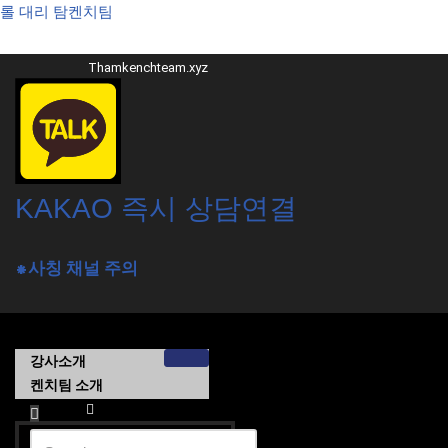
롤 대리 탐켄치팀
콘
Thamkenchteam.xyz
텐
츠
로
건
너
뛰
KAKAO 즉시 상담연결
기
⁕사칭 채널 주의
강사소개
켄치팀 소개
가격목록