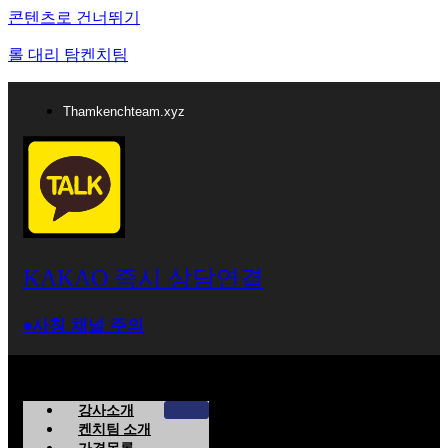
콘텐츠로 건너뛰기
롤 대리 탐켄치팀
Thamkenchteam.xyz
KAKAO 즉시 상담연결
⁕사칭 채널 주의
강사소개
켄치팀 소개