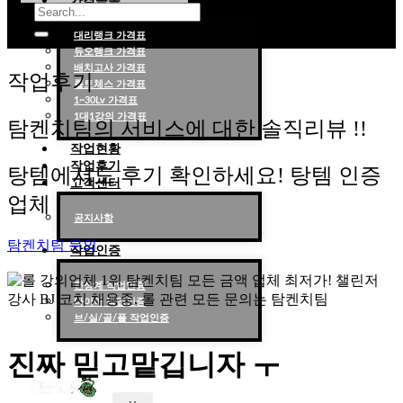
가격목록
대리랭크 가격표
듀오랭크 가격표
롤대리 롤대리팀 전문 업체 탐켄치팀
배치고사 가격표
작업후기
롤토체스 가격표
1~30Lv 가격표
1대1강의 가격표
탐켄치팀의 서비스에 대한 솔직리뷰 !!
작업현황
작업후기
탕템에서도 후기 확인하세요! 탕템 인증
고객센터
업체
공지사항
탐켄치팀 문의
작업인증
천상계 작업인증
다이아 작업인증
브/실/골/플 작업인증
진짜 믿고맡깁니자 ㅜ