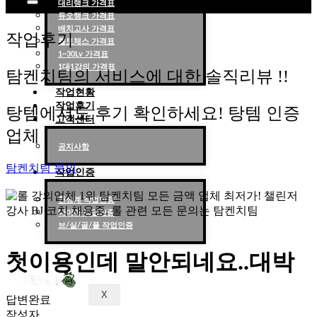
대리랭크 가격표
듀오랭크 가격표
롤대리 롤대리팀 전문 업체 탐켄치팀
배치고사 가격표
작업후기
롤토체스 가격표
1~30Lv 가격표
1대1강의 가격표
탐켄치팀의 서비스에 대한 솔직리뷰 !!
작업현황
작업후기
탕템에서도 후기 확인하세요! 탕템 인증
고객센터
업체
공지사항
탐켄치팀 문의
작업인증
천상계 작업인증
다이아 작업인증
브/실/골/플 작업인증
첫이용인데 말안되네요..대박
X
답변완료
작성자