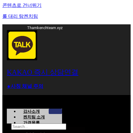
콘텐츠로 건너뛰기
롤 대리 탐켄치팀
Thamkenchteam.xyz
KAKAO 즉시 상담연결
⁕사칭 채널 주의
강사소개
켄치팀 소개
가격목록