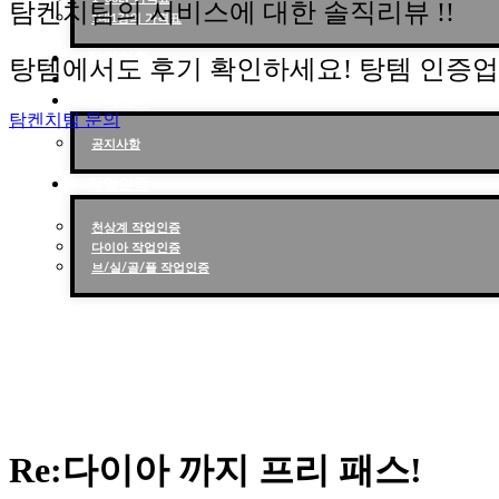
탐켄치팀의 서비스에 대한 솔직리뷰 !!
1대1강의 가격표
작업현황
탕템에서도 후기 확인하세요! 탕템 인증
작업후기
고객센터
탐켄치팀 문의
공지사항
작업인증
천상계 작업인증
다이아 작업인증
브/실/골/플 작업인증
Re:다이아 까지 프리 패스!