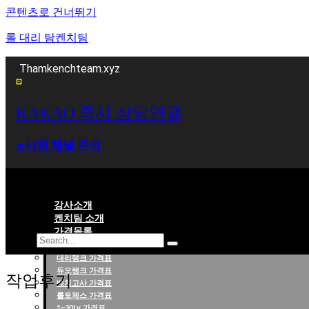
콘텐츠로 건너뛰기
롤 대리 탐켄치팀
Thamkenchteam.xyz
KAKAO 즉시 상담연결
⁕사칭 채널 주의
강사소개
켄치팀 소개
가격목록
대리랭크 가격표
롤대리 롤대리팀 전문 업체 탐켄치팀
듀오랭크 가격표
작업후기
배치고사 가격표
롤토체스 가격표
1~30Lv 가격표