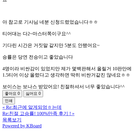
아 참고로 기사님 네분 신청드렸었습니다ㅎㅎ
티어대는 다2~마스터쪽이구요^^
기다린 시간은 거짓말 같지만 5분도 안됐어요~
승률은 당연 전승이고 좋았습니다
4명이라 비싼감이 있었지만 제가 몇백판해서 올릴거 10판만에
1.5티어 이상 올렸다고 생각하면 딱히 비싼거같진 않네요ㅎㅎ
보이스는 보나스 받았어요! 친절하셔서 너무 좋았습니다^^
좋아요
0
싫어요
0
인쇄
«
Re:최근에 알게되엉ㅎ는데
Re:친절 고승률! 100%만족 후기 !
»
목록보기
Powered by KBoard