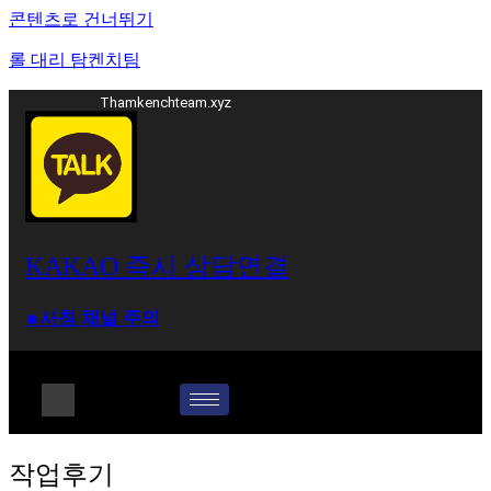
콘텐츠로 건너뛰기
롤 대리 탐켄치팀
Thamkenchteam.xyz
KAKAO 즉시 상담연결
⁕사칭 채널 주의
롤대리 롤대리팀 전문 업체 탐켄치팀
작업후기