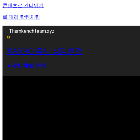
콘텐츠로 건너뛰기
롤 대리 탐켄치팀
Thamkenchteam.xyz
KAKAO 즉시 상담연결
⁕사칭 채널 주의