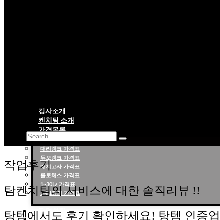
강사소개
켄치팀 소개
가격목록
대리랭크 가격표
롤대리 롤대리팀 전문 업체 탐켄치팀
듀오랭크 가격표
작업후기
배치고사 가격표
롤토체스 가격표
1~30Lv 가격표
탐켄치팀의 서비스에 대한 솔직리뷰 !!
1대1강의 가격표
작업현황
탕템에서도 후기 확인하세요! 탕템 인증