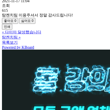
2021-11-17 11:04
조회
615
탐켄치팀 이용주셔서 정말 감사드립니다!
좋아요
0
싫어요
0
인쇄
«
다이아 달성했습니다
탐켄치팀
»
목록보기
Powered by KBoard