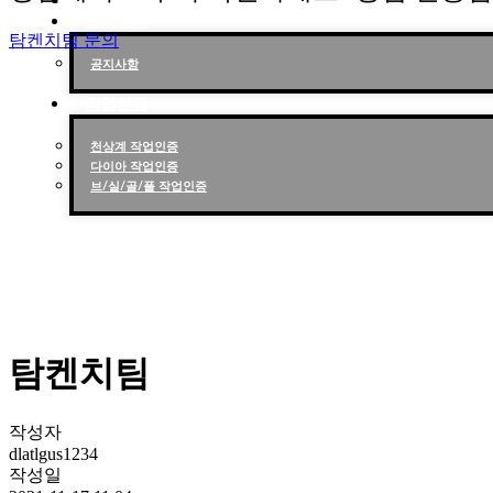
작업후기
고객센터
탐켄치팀 문의
공지사항
작업인증
천상계 작업인증
다이아 작업인증
브/실/골/플 작업인증
탐켄치팀
작성자
dlatlgus1234
작성일