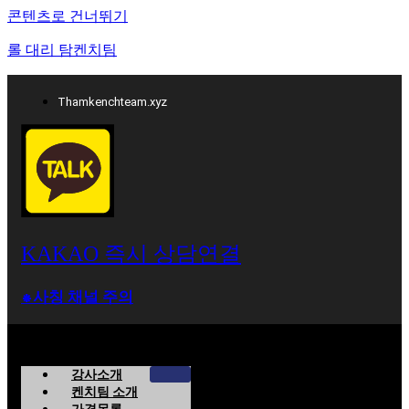
콘텐츠로 건너뛰기
롤 대리 탐켄치팀
Thamkenchteam.xyz
KAKAO 즉시 상담연결
⁕사칭 채널 주의
강사소개
켄치팀 소개