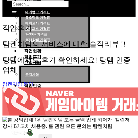
가격목록
대리랭크 가격표
듀오랭크 가격표
롤대리 롤대리팀 전문 업체 탐켄치팀
배치고사 가격표
작업후기
롤토체스 가격표
1~30Lv 가격표
1대1강의 가격표
탐켄치팀의 서비스에 대한 솔직리뷰 !!
작업현황
작업후기
탕템에서도 후기 확인하세요! 탕템 인증
고객센터
업체
공지사항
탐켄치팀 문의
작업인증
천상계 작업인증
다이아 작업인증
브/실/골/플 작업인증