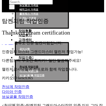
대리랭크 가격표
듀오랭크 가격표
배치고사 가격표
롤대리 롤대리팀 전문 업체 탐켄치팀
롤토체스 가격표
1~30Lv 가격표
탐켄치팀 작업인증
1대1강의 가격표
작업현황
Thamkenchteam certification
작업후기
고객센터
롤강의
롤듀오 전문 탐켄치팀입니다.
공지사항
인증업체 마스터 그랜드마스터 챌린저 작업가능!
작업인증
다른팀보다 무조건 최저가! 일단 말씀해주세요!
천상계 작업인증
챌린저강사님들과 전프로와 함께 작업합니다.
다이아 작업인증
브/실/골/플 작업인증
카카오ID:kench365
천상계 작업인증
다이아 인증
브실골플 작업인증
<천상계 인증>탐켄치팀 그랜드마스터작업 인증 미드 그마 작