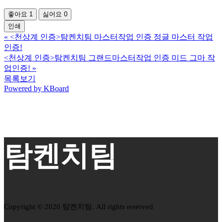
좋아요
1
싫어요
0
인쇄
«
<천상계 인증>탐켄치팀 마스터작업 인증 정글 마스터 작업
인증!
<천상계 인증>탐켄치팀 그랜드마스터작업 인증 미드 그마 작
업인증!
»
목록보기
Powered by KBoard
탐켄치팀
Copyright © 2020 탐켄치팀. All rights reserved