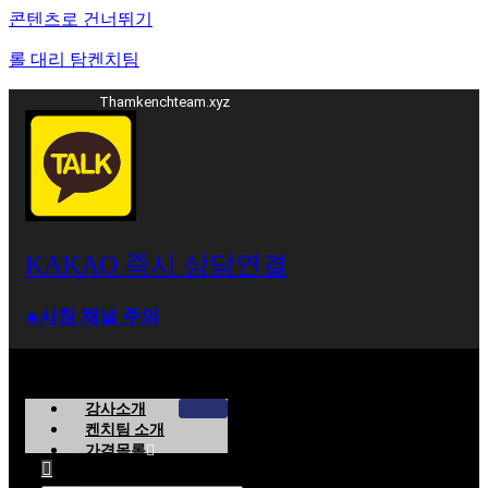
콘텐츠로 건너뛰기
롤 대리 탐켄치팀
Thamkenchteam.xyz
KAKAO 즉시 상담연결
⁕사칭 채널 주의
강사소개
켄치팀 소개
가격목록