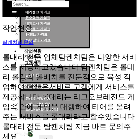
가격목록
대리랭크 가격표
듀오랭크 가격표
롤대리 롤대리팀 전문 업체 탐켄치팀
배치고사 가격표
작업현황
롤토체스 가격표
1~30Lv 가격표
1대1강의 가격표
탐켄치팀 문의
작업현황
롤대리 전문 업체탐켄치팀은 다양한 서비
작업후기
고객센터
스를 제공하고있습니다 탐켄치팀은 롤대
리 롤강의 롤배치를 전문적으로 육성 작
공지사항
업하여 더나은서비르 고객에게 서비스를
작업인증
제공합니다 롤대리는 리그오브레전드 게
천상계 작업인증
다이아 작업인증
임속 안에 게임을 대행하여 티어를 올려
브/실/골/플 작업인증
주는 서비스를 롤대리라고 할수있습니다
롤대리 전문 탐켄치팀 지금 바로 문의주
세요