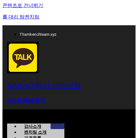
콘텐츠로 건너뛰기
롤 대리 탐켄치팀
Thamkenchteam.xyz
KAKAO 즉시 상담연결
⁕사칭 채널 주의
강사소개
켄치팀 소개