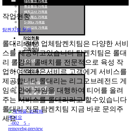
대리랭크 가격표
듀오랭크 가격표
롤대리 롤대리팀 전문 업체 탐켄치팀
배치고사 가격표
작업현황
롤토체스 가격표
1~30Lv 가격표
1대1강의 가격표
탐켄치팀 문의
작업현황
롤대리 전문 업체탐켄치팀은 다양한 서비
작업후기
고객센터
스를 제공하고있습니다 탐켄치팀은 롤대
리 롤강의 롤배치를 전문적으로 육성 작
공지사항
업하여 더나은서비르 고객에게 서비스를
작업인증
제공합니다 롤대리는 리그오브레전드 게
천상계 작업인증
다이아 작업인증
임속 안에 게임을 대행하여 티어를 올려
브/실/골/플 작업인증
주는 서비스를 롤대리라고 할수있습니다
롤대리 전문 탐켄치팀 지금 바로 문의주
세요