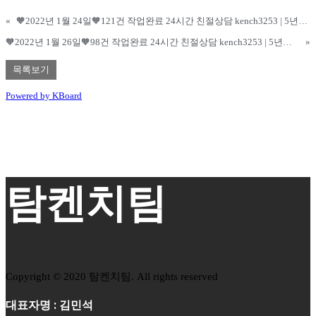
«
🧡2022년 1월 24일🧡121건 작업완료 24시간 친절상담 kench3253 | 5년장수팀&신뢰도1위 정직1위 승률1위
🧡2022년 1월 26일🧡98건 작업완료 24시간 친절상담 kench3253 | 5년장수팀&신뢰도1위 정직1위 승률1위
»
목록보기
Powered by KBoard
탐켄치팀
Copyright © 2020 탐켄치팀. All rights reserved
대표자명 : 김민석