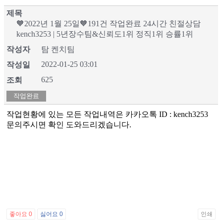
제목
X
🧡2022년 1월 25일🧡191건 작업완료 24시간 친절상담
kench3253 | 5년장수팀&신뢰도1위 정직1위 승률1위
작성자
탐 켄치팀
2022-01-25 03:01
작성일
625
조회
작업완료
작업현황에 있는 모든 작업내역은 카카오톡 ID : kench3253
문의주시면 확인 도와드리겠습니다.
좋아요
0
싫어요
0
인쇄