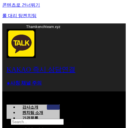
콘텐츠로 건너뛰기
롤 대리 탐켄치팀
Thamkenchteam.xyz
KAKAO 즉시 상담연결
⁕사칭 채널 주의
강사소개
켄치팀 소개
가격목록