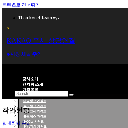
콘텐츠로 건너뛰기
Thamkenchteam.xyz
KAKAO 즉시 상담연결
⁕사칭 채널 주의
강사소개
켄치팀 소개
가격목록
대리랭크 가격표
롤대리 롤대리팀 전문 업체 탐켄치팀
듀오랭크 가격표
작업현황
배치고사 가격표
롤토체스 가격표
1~30Lv 가격표
탐켄치팀 문의
1대1강의 가격표