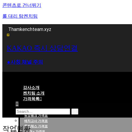
콘텐츠로 건너뛰기
롤 대리 탐켄치팀
Thamkenchteam.xyz
KAKAO 즉시 상담연결
⁕사칭 채널 주의
강사소개
켄치팀 소개
가격목록
대리랭크 가격표
듀오랭크 가격표
롤대리 롤대리팀 전문 업체 탐켄치팀
배치고사 가격표
롤토체스 가격표
작업현황
1~30Lv 가격표