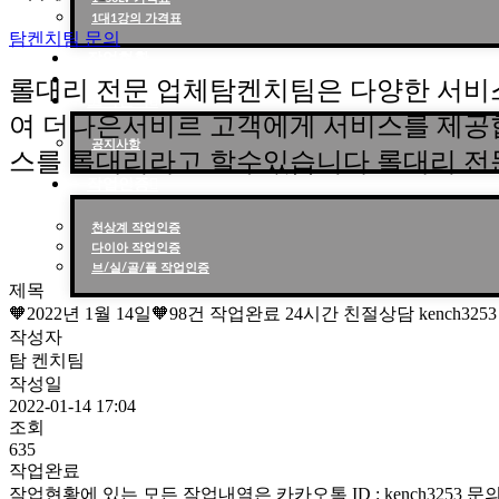
1대1강의 가격표
탐켄치팀 문의
작업현황
작업후기
롤대리 전문 업체탐켄치팀은 다양한 서비
고객센터
여 더나은서비르 고객에게 서비스를 제공
공지사항
스를 롤대리라고 할수있습니다 롤대리 전
작업인증
천상계 작업인증
다이아 작업인증
브/실/골/플 작업인증
제목
🧡2022년 1월 14일🧡98건 작업완료 24시간 친절상담 kench3
작성자
탐 켄치팀
작성일
2022-01-14 17:04
조회
635
작업완료
작업현황에 있는 모든 작업내역은 카카오톡 ID : kench3253