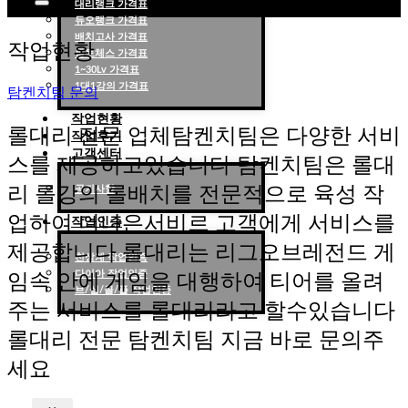
대리랭크 가격표
듀오랭크 가격표
롤대리 롤대리팀 전문 업체 탐켄치팀
배치고사 가격표
작업현황
롤토체스 가격표
1~30Lv 가격표
1대1강의 가격표
탐켄치팀 문의
작업현황
롤대리 전문 업체탐켄치팀은 다양한 서비
작업후기
고객센터
스를 제공하고있습니다 탐켄치팀은 롤대
리 롤강의 롤배치를 전문적으로 육성 작
공지사항
업하여 더나은서비르 고객에게 서비스를
작업인증
제공합니다 롤대리는 리그오브레전드 게
천상계 작업인증
다이아 작업인증
임속 안에 게임을 대행하여 티어를 올려
브/실/골/플 작업인증
주는 서비스를 롤대리라고 할수있습니다
롤대리 전문 탐켄치팀 지금 바로 문의주
세요