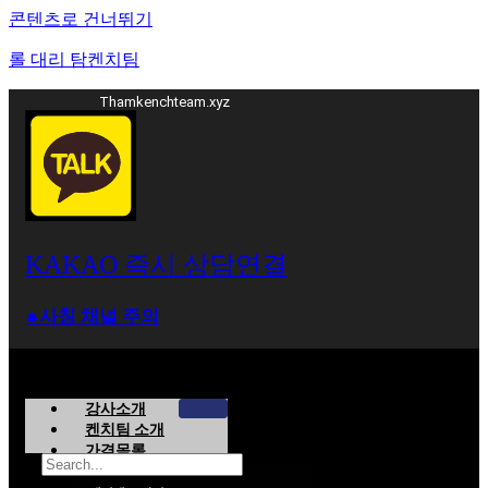
콘텐츠로 건너뛰기
롤 대리 탐켄치팀
Thamkenchteam.xyz
KAKAO 즉시 상담연결
⁕사칭 채널 주의
강사소개
켄치팀 소개
가격목록