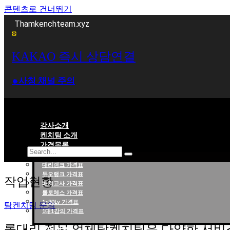
콘텐츠로 건너뛰기
Thamkenchteam.xyz
KAKAO 즉시 상담연결
⁕사칭 채널 주의
강사소개
켄치팀 소개
가격목록
대리랭크 가격표
롤대리 롤대리팀 전문 업체 탐켄치팀
듀오랭크 가격표
작업현황
배치고사 가격표
롤토체스 가격표
1~30Lv 가격표
탐켄치팀 문의
1대1강의 가격표
롤대리 전문 업체탐켄치팀은 다양한 서비
작업현황