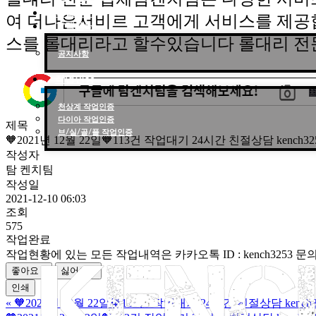
작업후기
여 더나은서비르 고객에게 서비스를 제공
고객센터
스를 롤대리라고 할수있습니다 롤대리 전
공지사항
작업인증
천상계 작업인증
다이아 작업인증
제목
브/실/골/플 작업인증
🧡2021년 12월 22일🧡113건 작업대기 24시간 친절상담 kenc
작성자
탐 켄치팀
작성일
2021-12-10 06:03
조회
575
작업완료
작업현황에 있는 모든 작업내역은 카카오톡 ID : kench3253
좋아요
0
싫어요
0
인쇄
«
🧡2021년 12월 22일🧡113건 작업대기 24시간 친절상담 ken