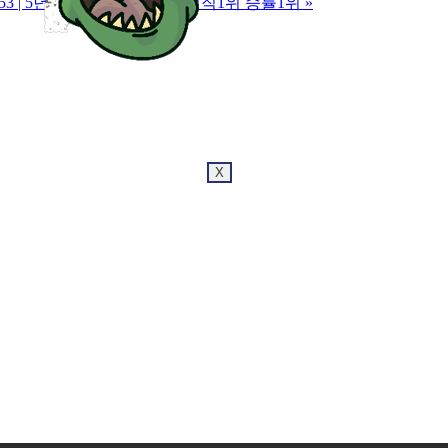
h3253 | 5년장수팀&신뢰도1위 정직1위 승률1위
»
X