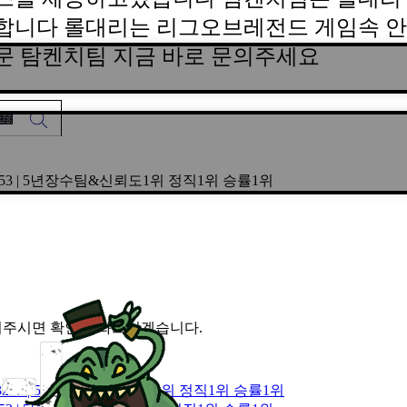
합니다 롤대리는 리그오브레전드 게임속 안
문 탐켄치팀 지금 바로 문의주세요
h3253 | 5년장수팀&신뢰도1위 정직1위 승률1위
 문의주시면 확인 도와드리겠습니다.
ch3253 | 5년장수팀&신뢰도1위 정직1위 승률1위