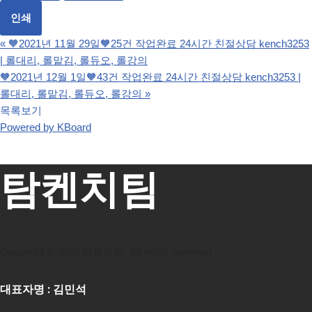
인쇄
«
🧡2021년 11월 29일🧡25건 작업완료 24시간 친절상담 kench3253
| 롤대리, 롤맡김, 롤듀오, 롤강의
🧡2021년 12월 1일🧡43건 작업완료 24시간 친절상담 kench3253 |
롤대리, 롤맡김, 롤듀오, 롤강의
»
목록보기
Powered by KBoard
탐켄치팀
Copyright © 2020 탐켄치팀. All rights reserved
대표자명 : 김민석