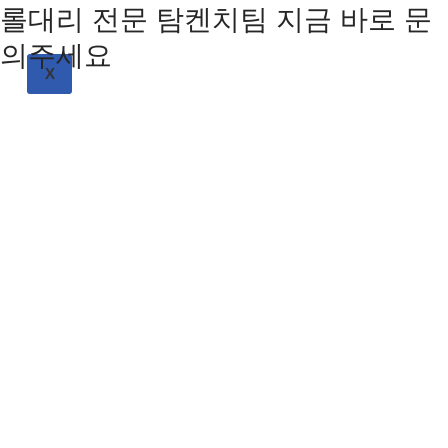
롤대리 전문 탐켄치팀 지금 바로 문
의주세요
X