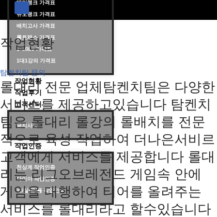
대리랭크 가격표
듀오랭크 가격표
롤대리 롤대리팀 전문 업체 탐켄치팀
배치고사 가격표
롤토체스 가격표
작업현황
1~30Lv 가격표
1대1강의 가격표
탐켄치팀 문의
작업현황
롤대리 전문 업체탐켄치팀은 다양한
작업후기
서비스를 제공하고있습니다 탐켄치
고객센터
팀은 롤대리 롤강의 롤배치를 전문
공지사항
적으로 육성 작업하여 더나은서비르
작업인증
고객에게 서비스를 제공합니다 롤대
천상계 작업인증
리는 리그오브레전드 게임속 안에
다이아 작업인증
게임을 대행하여 티어를 올려주는
브/실/골/플 작업인증
서비스를 롤대리라고 할수있습니다