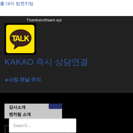
롤 대리 탐켄치팀
콘
Thamkenchteam.xyz
텐
츠
로
건
너
뛰
KAKAO 즉시 상담연결
기
⁕사칭 채널 주의
강사소개
켄치팀 소개
가격목록