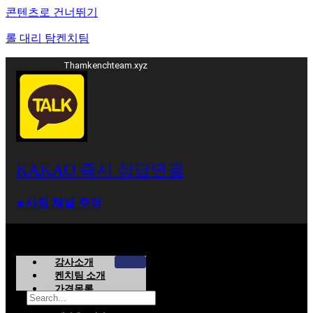
콘텐츠로 건너뛰기
롤 대리 탐켄치팀
Thamkenchteam.xyz
KAKAO 즉시 상담연결
⁕사칭 채널 주의
강사소개
켄치팀 소개
가격목록