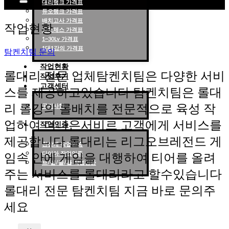
대리랭크 가격표
듀오랭크 가격표
롤대리 롤대리팀 전문 업체 탐켄치팀
배치고사 가격표
작업현황
롤토체스 가격표
1~30Lv 가격표
1대1강의 가격표
탐켄치팀 문의
작업현황
롤대리 전문 업체탐켄치팀은 다양한 서비
작업후기
고객센터
스를 제공하고있습니다 탐켄치팀은 롤대
리 롤강의 롤배치를 전문적으로 육성 작
공지사항
업하여 더나은서비르 고객에게 서비스를
작업인증
제공합니다 롤대리는 리그오브레전드 게
천상계 작업인증
다이아 작업인증
임속 안에 게임을 대행하여 티어를 올려
브/실/골/플 작업인증
주는 서비스를 롤대리라고 할수있습니다
롤대리 전문 탐켄치팀 지금 바로 문의주
세요