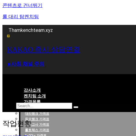
콘텐츠로 건너뛰기
롤 대리 탐켄치팀
Thamkenchteam.xyz
KAKAO 즉시 상담연결
⁕사칭 채널 주의
강사소개
켄치팀 소개
가격목록
대리랭크 가격표
롤대리 롤대리팀 전문 업체 탐켄치팀
듀오랭크 가격표
작업현황
배치고사 가격표
롤토체스 가격표
1~30Lv 가격표