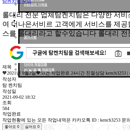
탐켄치팀 문의
1대1강의 가격표
롤대리 전문 업체탐켄치팀은 다양한 서비
작업현황
작업후기
여 더나은서비르 고객에게 서비스를 제공
고객센터
스를 롤대리라고 할수있습니다 롤대리 전
공지사항
작업인증
천상계 작업인증
다이아 작업인증
제목
브/실/골/플 작업인증
🧡2021년 9월2일🧡51건 작업완료 24시간 친절상담 kench3253
작성자
탐 켄치팀
작성일
2021-09-02 18:32
조회
584
작업완료
작업현황에 있는 모든 작업내역은 카카오톡 ID : kench3253
좋아요
0
싫어요
0