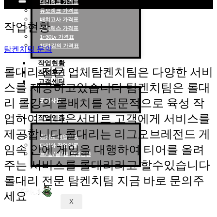
대리랭크 가격표
듀오랭크 가격표
롤대리 롤대리팀 전문 업체 탐켄치팀
배치고사 가격표
작업현황
롤토체스 가격표
1~30Lv 가격표
1대1강의 가격표
탐켄치팀 문의
작업현황
롤대리 전문 업체탐켄치팀은 다양한 서비
작업후기
고객센터
스를 제공하고있습니다 탐켄치팀은 롤대
리 롤강의 롤배치를 전문적으로 육성 작
공지사항
업하여 더나은서비르 고객에게 서비스를
작업인증
제공합니다 롤대리는 리그오브레전드 게
천상계 작업인증
다이아 작업인증
임속 안에 게임을 대행하여 티어를 올려
브/실/골/플 작업인증
주는 서비스를 롤대리라고 할수있습니다
롤대리 전문 탐켄치팀 지금 바로 문의주
세요
X