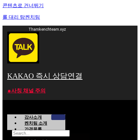
콘텐츠로 건너뛰기
롤 대리 탐켄치팀
Thamkenchteam.xyz
KAKAO 즉시 상담연결
⁕사칭 채널 주의
강사소개
켄치팀 소개
가격목록