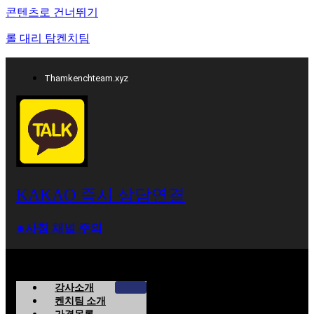
콘텐츠로 건너뛰기
롤 대리 탐켄치팀
Thamkenchteam.xyz
KAKAO 즉시 상담연결
⁕사칭 채널 주의
강사소개
켄치팀 소개