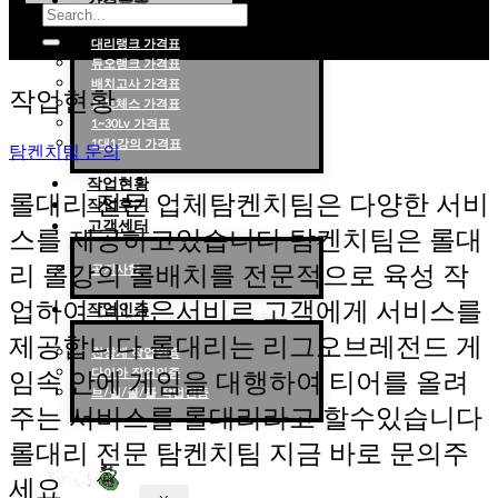
가격목록
대리랭크 가격표
듀오랭크 가격표
롤대리 롤대리팀 전문 업체 탐켄치팀
배치고사 가격표
작업현황
롤토체스 가격표
1~30Lv 가격표
1대1강의 가격표
탐켄치팀 문의
작업현황
롤대리 전문 업체탐켄치팀은 다양한 서비
작업후기
고객센터
스를 제공하고있습니다 탐켄치팀은 롤대
리 롤강의 롤배치를 전문적으로 육성 작
공지사항
업하여 더나은서비르 고객에게 서비스를
작업인증
제공합니다 롤대리는 리그오브레전드 게
천상계 작업인증
다이아 작업인증
임속 안에 게임을 대행하여 티어를 올려
브/실/골/플 작업인증
주는 서비스를 롤대리라고 할수있습니다
롤대리 전문 탐켄치팀 지금 바로 문의주
세요