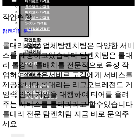
대리랭크 가격표
듀오랭크 가격표
롤대리 롤대리팀 전문 업체 탐켄치팀
배치고사 가격표
작업현황
롤토체스 가격표
1~30Lv 가격표
1대1강의 가격표
탐켄치팀 문의
작업현황
롤대리 전문 업체탐켄치팀은 다양한 서비
작업후기
고객센터
스를 제공하고있습니다 탐켄치팀은 롤대
리 롤강의 롤배치를 전문적으로 육성 작
공지사항
업하여 더나은서비르 고객에게 서비스를
작업인증
제공합니다 롤대리는 리그오브레전드 게
천상계 작업인증
다이아 작업인증
임속 안에 게임을 대행하여 티어를 올려
브/실/골/플 작업인증
주는 서비스를 롤대리라고 할수있습니다
롤대리 전문 탐켄치팀 지금 바로 문의주
세요