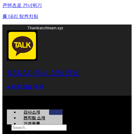
콘텐츠로 건너뛰기
롤 대리 탐켄치팀
Thamkenchteam.xyz
KAKAO 즉시 상담연결
⁕사칭 채널 주의
강사소개
켄치팀 소개
가격목록