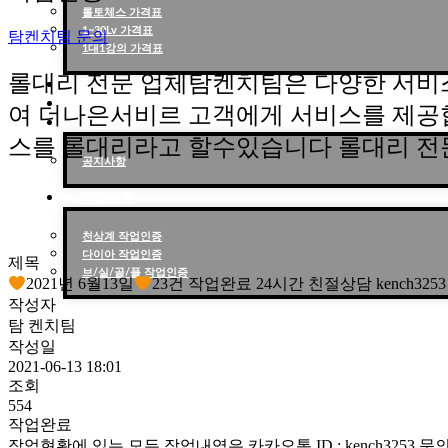
롤토체스 가격표
1~30Lv 가격표
탐켄치팀 문의
1대1강의 가격표
롤대리 전문 업체탐켄치팀은 다양한 서비
작업현황
작업후기
여 더나은서비르 고객에게 서비스를 제공
고객센터
스를 롤대리라고 할수있습니다 롤대리 전
공지사항
작업인증
천상계 작업인증
다이아 작업인증
제목
브/실/골/플 작업인증
2021년 6월13일
23건 작업완료 24시간 친절상담 kench325
작성자
탐 켄치팀
작성일
2021-06-13 18:01
조회
554
작업완료
작업현황에 있는 모든 작업내역은 카카오톡 ID : kench3253