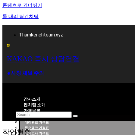
콘텐츠로 건너뛰기
롤 대리 탐켄치팀
Thamkenchteam.xyz
KAKAO 즉시 상담연결
⁕사칭 채널 주의
강사소개
켄치팀 소개
가격목록
대리랭크 가격표
롤대리 롤대리팀 전문 업체 탐켄치팀
듀오랭크 가격표
작업현황
배치고사 가격표