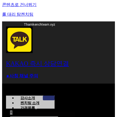
콘텐츠로 건너뛰기
롤 대리 탐켄치팀
Thamkenchteam.xyz
KAKAO 즉시 상담연결
⁕사칭 채널 주의
강사소개
켄치팀 소개
가격목록