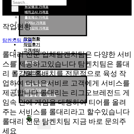
대리랭크 가격표
듀오랭크 가격표
배치고사 가격표
롤대리 롤대리팀 전문 업체 탐켄치팀
롤토체스 가격표
1~30Lv 가격표
작업현황
1대1강의 가격표
작업현황
탐켄치팀 문의
작업후기
고객센터
롤대리 전문 업체탐켄치팀은 다양한 서비
스를 제공하고있습니다 탐켄치팀은 롤대
공지사항
리 롤강의 롤배치를 전문적으로 육성 작
작업인증
업하여 더나은서비르 고객에게 서비스를
천상계 작업인증
다이아 작업인증
제공합니다 롤대리는 리그오브레전드 게
브/실/골/플 작업인증
임속 안에 게임을 대행하여 티어를 올려
주는 서비스를 롤대리라고 할수있습니다
롤대리 전문 탐켄치팀 지금 바로 문의주
X
세요