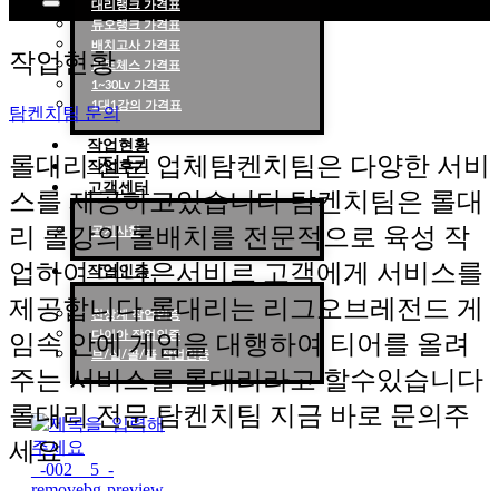
대리랭크 가격표
듀오랭크 가격표
롤대리 롤대리팀 전문 업체 탐켄치팀
배치고사 가격표
작업현황
롤토체스 가격표
1~30Lv 가격표
1대1강의 가격표
탐켄치팀 문의
작업현황
롤대리 전문 업체탐켄치팀은 다양한 서비
작업후기
고객센터
스를 제공하고있습니다 탐켄치팀은 롤대
리 롤강의 롤배치를 전문적으로 육성 작
공지사항
업하여 더나은서비르 고객에게 서비스를
작업인증
제공합니다 롤대리는 리그오브레전드 게
천상계 작업인증
다이아 작업인증
임속 안에 게임을 대행하여 티어를 올려
브/실/골/플 작업인증
주는 서비스를 롤대리라고 할수있습니다
롤대리 전문 탐켄치팀 지금 바로 문의주
세요