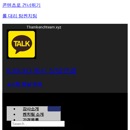
콘텐츠로 건너뛰기
롤 대리 탐켄치팀
Thamkenchteam.xyz
KAKAO 즉시 상담연결
⁕사칭 채널 주의
강사소개
켄치팀 소개
가격목록